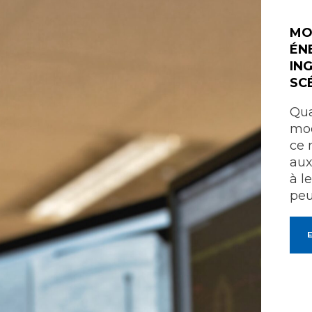
MO
ÉN
IN
SC
Qua
mod
ce 
aux
à l
peu
E