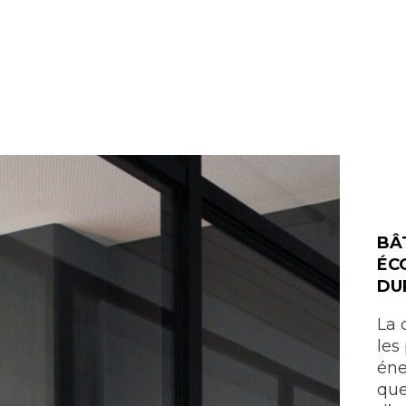
BÂ
ÉC
DU
La 
les
éne
que