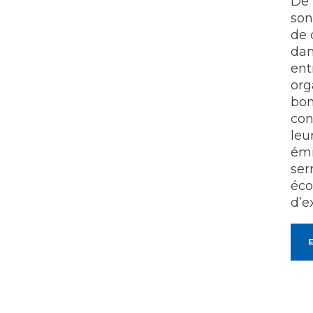
De
son
de 
dan
ent
org
bon
con
leu
émi
ser
éco
d’e
E