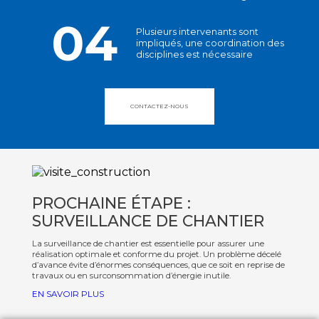
04
Plusieurs intervenants sont
impliqués, une coordination des
disciplines est nécessaire
CONTACTEZ-NOUS
PROCHAINE ÉTAPE :
SURVEILLANCE DE CHANTIER
La surveillance de chantier est essentielle pour assurer une
réalisation optimale et conforme du projet. Un problème décelé
d’avance évite d’énormes conséquences, que ce soit en reprise de
travaux ou en surconsommation d’énergie inutile.
EN SAVOIR PLUS