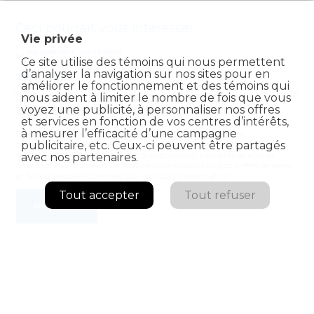
Ceci pourrait vous intéresser
Vie privée
Ce site utilise des témoins qui nous permettent
d’analyser la navigation sur nos sites pour en
20 juin 2023
améliorer le fonctionnement et des témoins qui
nous aident à limiter le nombre de fois que vous
IMPACT ENVIRONNEMENTAL DE VOS
voyez une publicité, à personnaliser nos offres
ÉQUIPEMENTS : COMMENT LE RÉDUIRE
et services en fonction de vos centres d’intérêts,
à mesurer l’efficacité d’une campagne
De nombreux équipements sont en cause lorsqu’il s’agit de
publicitaire, etc. Ceux-ci peuvent être partagés
consommation d’énergie dans les bâtiments des entreprises et des
organisations. Plusieurs bonnes pratiques sont à considérer afin de
avec nos partenaires.
prolonger leur durée de vie, réduire vos émissions de gaz à effet de serre,
et faire quelques économies sur vos coûts d’exploitation
Tout accepter
Tout refuser
VOIR BLOGUE
ON VOUS ACCOMPAGNE
AVANT, PENDANT ET APRÈS