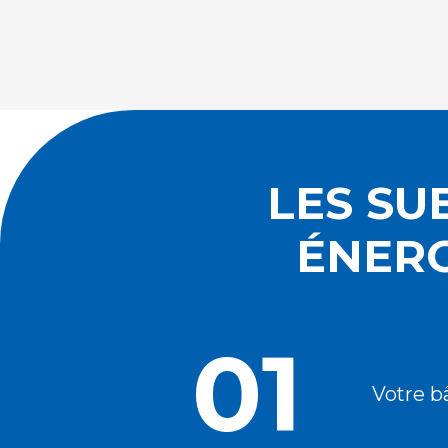
LES SU
ÉNERG
01
Votre b