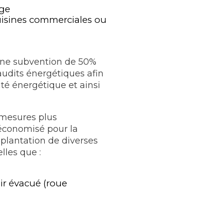
uge
cuisines commerciales ou
’une subvention de 50%
audits énergétiques afin
cité énergétique et ainsi
 mesures plus
économisé pour la
mplantation de diverses
lles que :
air évacué (roue