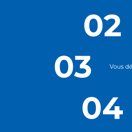
02
03
Vous dé
04